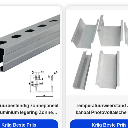
uurbestendig zonnepaneel
Temperatuurweerstand 
luminium legering Zonne-
kanaal Photovoltaïsche
Rail Kit
strutkanaal
Krijg Beste Prijs
Krijg Beste Prijs