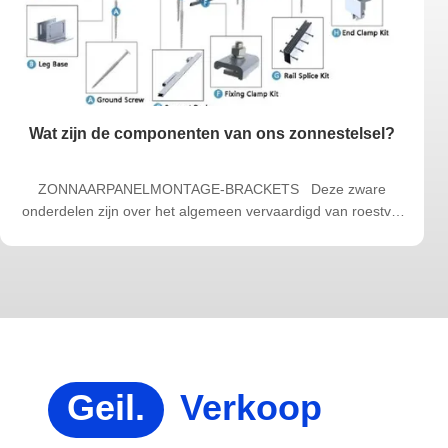
Wat zijn de componenten van ons zonnestelsel?
ZONNAARPANELMONTAGE-BRACKETS Deze zware
onderdelen zijn over het algemeen vervaardigd van roestvrij
staal of aluminium enzoals alle montage- en rek accessoires,
moet voldoen aan de strenge regels van de industrie. Onze
aluminium-extrusies zijn gemaakt van 6061-T6-aluminium en
worden koud gevormd met behulp van hogedrukrollers.Onze
zonne-installatie beugels zijn ontworpen om gemakkelijk te
monteren en te demonteren voor transport en opslag.
Klemmen voor de montage van zonnepanelen Deze
klemmen zijn verbonden met de verbinding van een
Geil.
Verkoop
zonnepaneel en maken gebruik van roestvrijstalen
setskroeven om te garanderen dat de panelen opgesteld