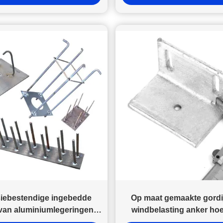
iebestendige ingebedde
Op maat gemaakte gord
 van aluminiumlegeringen
windbelasting anker ho
voor beton
anker bouwmateria