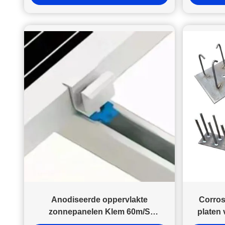
moeten voldoende zijn om de panelen op hun plaats te
houden en tegelijkertijd de panelen in staat te stellen te
kantelen om de zon te volgen.
Anodiseerde oppervlakte
Corros
zonnepanelen Klem 60m/S
platen
Middenklemmen Zonnepanelen