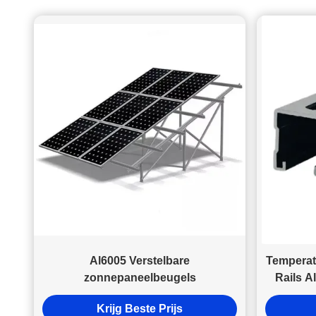
blijven.Op het punt waarop het is bevestigd, de setschroeven
verzamelen het verbindingsmateriaal tegen de
tegenovergestelde zijde van de klem, waardoor een
schijnbare kuiltjes ontstaan die het systeem niet beschadigen
of volledig in de naad binnendringen.met inbegrip van de
toegekende roestvrijstalen toebehoren, kan op dezelfde
manier voorzien van gegraven gaten die werken met de
aansluiting van extra items. Zonnepaneel montage STRUT
CANAL Strutkanalen worden gebruikt langs rails, klemmen
en andere toepassingen om steun te bieden aan de
cantileverarm om het framen van montageconstructies voor
zonnepanelen te helpen monteren.Ze zijn een
verbindingsmechanisme dat twee additieven verbindt en het
gewicht tussenEen steunkanaal wordt gewoonlijk vervaardigd
uit een metaalplaat.met een diameter van niet meer dan 20
mm,. SCHRUIF voor de montage van zonnepanelen Het
aantal schroeven is ook van cruciaal belang voor de
Al6005 Verstelbare
Temperat
efficiëntie van het systeem.De hoek van de matrix en de
zonnepaneelbeugels
Rails A
positie van de bevestigingsschroeven bepaalt hoeveel
zonlicht door de panelen wordt opgenomen en hoeveel aan
Krijg Beste Prijs
de randen van het paneel wordt verlorenDe schroeven