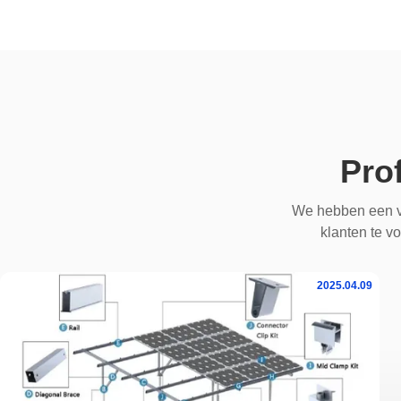
Pro
We hebben een v
klanten te vo
2025.04.09