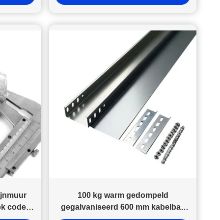
ijnmuur
100 kg warm gedompeld
ek code
gegalvaniseerd 600 mm kabelbak
len
gegalvaniseerd