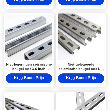
vermeld
Niet-legeringen seismische
Niet-gelegeerde
beugel met 3-6 inch
seismische beugel met UL-
aanpassing en UL-
gecertificeerde en FM-
certificering voor optimale
goedgekeurde
Krijg Beste Prijs
Krijg Beste Prijs
seismische prestaties
certificeringen voor
aardbevingsbeperking