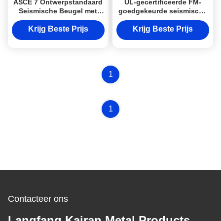
ASCE 7 Ontwerpstandaard
UL-gecertificeerde FM-
Seismische Beugel met
goedgekeurde seismische
1000 Lbs Draagvermogen
beugel met een
en 3-6 Inch Verstelbereik
draagvermogen tot 1000
Krijg Beste Prijs
Krijg Beste Prijs
lbs voor stalen
constructies
1
1
Contacteer ons
Langfang Kairan Metal Products