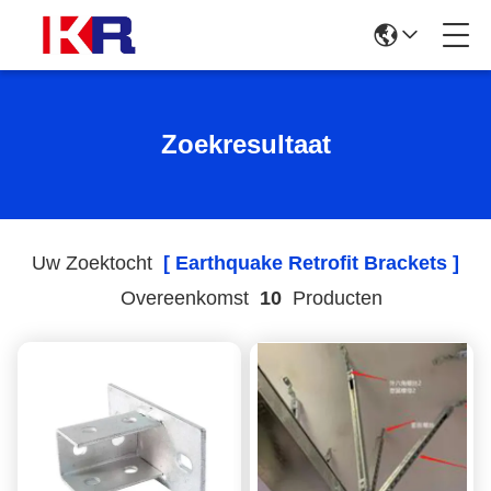
Zoekresultaat
Uw Zoektocht
[ Earthquake Retrofit Brackets ]
Overeenkomst
10
Producten