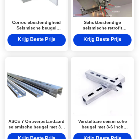
Corrosiebestendigheid
Schokbestendige
Seismische beugel
seismische retrofit
Makkelijk zelfstandig
brackets gegalvaniseerde
bouwen Aardbevingen
aardbevingsbasis braces
Krijg Beste Prijs
Krijg Beste Prijs
Retrofit Beugels
ASCE 7 Ontwerpstandaard
Verstelbare seismische
seismische beugel met 3-6
beugel met 3-6 inch
inch aanpassingsbereik en
aanpassingsbereik en 1000
tot 1000 lbs laadcapaciteit
lbs laadvermogen UL
Krijg Beste Prijs
Krijg Beste Prijs