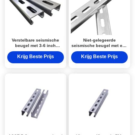
Verstelbare seismische
Niet-gelegeerde
beugel met 3-6 inch
seismische beugel met een
aanpassingsbereik en 1000
draagvermogen tot 1000
lbs laadvermogen voor
lbs en IBC-, ASCE 7-
Krijg Beste Prijs
Krijg Beste Prijs
seismische beveiliging
conformiteit