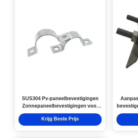
SUS304 Pv-paneelbevestigingen
Aanpasb
Zonnepaneelbevestigingen voor
bevesti
gegolfd dak
PV
Krijg Beste Prijs