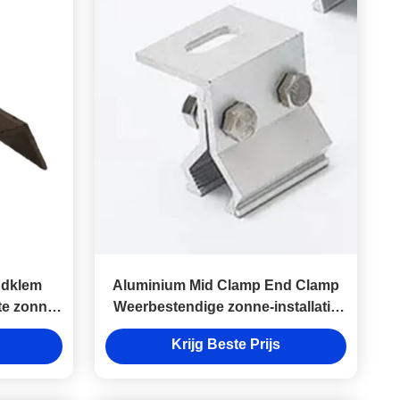
ndklem
Aluminium Mid Clamp End Clamp
te zonne-
Weerbestendige zonne-installatie
men
klemmen
Krijg Beste Prijs