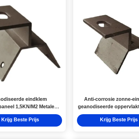
odiseerde eindklem
Anti-corrosie zonne-ei
aneel 1,5KN/M2 Metalen
geanodiseerde oppervlak
klemmen Zonnepaneel
rail montage klem
Krijg Beste Prijs
Krijg Beste Prijs