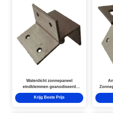
Waterdicht zonnepaneel
An
eindklemmen geanodiseerd
Zonnep
zonnepaneel metalen dakklemmen
dak
Krijg Beste Prijs