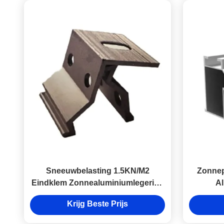
Sneeuwbelasting 1.5KN/M2
Zonnep
Eindklem Zonnealuminiumlegering
Al
Pv-module-klemmen
Krijg Beste Prijs