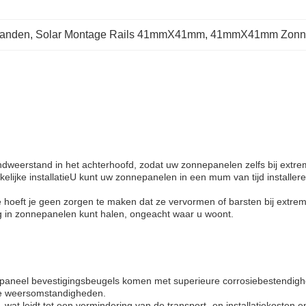
banden
, 
Solar Montage Rails 41mmX41mm
, 
41mmX41mm Zonne
ndweerstand in het achterhoofd, zodat uw zonnepanelen zelfs bij extr
elijke installatieU kunt uw zonnepanelen in een mum van tijd installe
oeft je geen zorgen te maken dat ze vervormen of barsten bij extreme 
ng in zonnepanelen kunt halen, ongeacht waar u woont.
nepaneel bevestigingsbeugels komen met superieure corrosiebestendig
chte weersomstandigheden.
at leidt tot een vermindering van de transport- en installatiekosten e