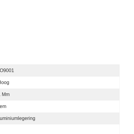
SO9001
Hoog
1 Mm
lem
uminiumlegering