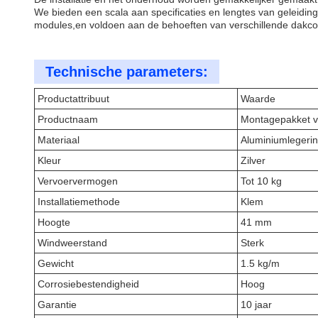
We bieden een scala aan specificaties en lengtes van geleiding
modules,en voldoen aan de behoeften van verschillende dakcons
Technische parameters:
Productattribuut
Waarde
Productnaam
Montagepakket v
Materiaal
Aluminiumlegeri
Kleur
Zilver
Vervoervermogen
Tot 10 kg
Installatiemethode
Klem
Hoogte
41 mm
Windweerstand
Sterk
Gewicht
1.5 kg/m
Corrosiebestendigheid
Hoog
Garantie
10 jaar