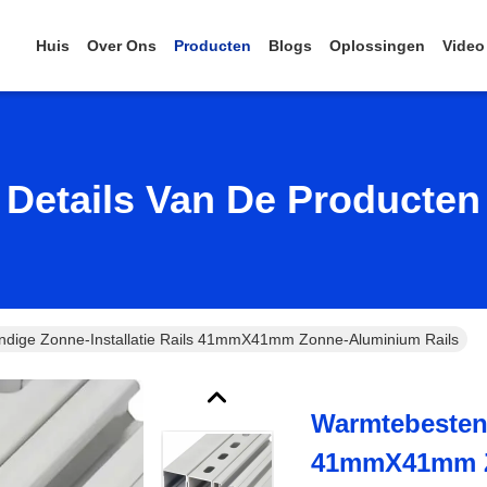
Huis
Over Ons
Producten
Blogs
Oplossingen
Video
Details Van De Producten
dige Zonne-Installatie Rails 41mmX41mm Zonne-Aluminium Rails
Warmtebestend
41mmX41mm Z