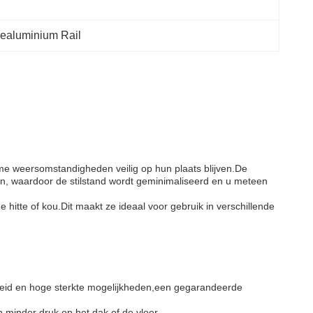
aluminium Rail
eme weersomstandigheden veilig op hun plaats blijven.De
ren, waardoor de stilstand wordt geminimaliseerd en u meteen
hitte of kou.Dit maakt ze ideaal voor gebruik in verschillende
heid en hoge sterkte mogelijkheden,een gegarandeerde
n minder druk op het dak of de vloer.