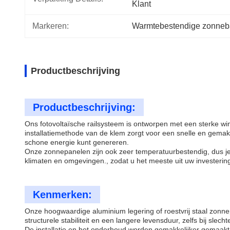
Klant
Markeren:
Warmtebestendige zonne
Productbeschrijving
Productbeschrijving:
Ons fotovoltaïsche railsysteem is ontworpen met een sterke wi
installatiemethode van de klem zorgt voor een snelle en gemakk
schone energie kunt genereren.
Onze zonnepanelen zijn ook zeer temperatuurbestendig, dus je h
klimaten en omgevingen., zodat u het meeste uit uw investeri
Kenmerken:
Onze hoogwaardige aluminium legering of roestvrij staal zon
structurele stabiliteit en een langere levensduur, zelfs bij sle
De installatie en het onderhoud worden gemakkelijker gemaakt, w