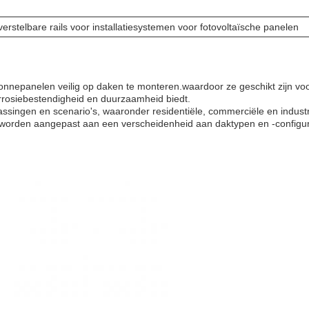
verstelbare rails voor installatiesystemen voor fotovoltaïsche panelen
nepanelen veilig op daken te monteren.waardoor ze geschikt zijn vo
rrosiebestendigheid en duurzaamheid biedt.
epassingen en scenario's, waaronder residentiële, commerciële en indu
worden aangepast aan een verscheidenheid aan daktypen en -configur