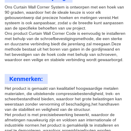
Ons Curtain Wall Corner System is ontworpen met een hoek van
90 graden, waardoor het de ideale keuze is voor elk
gebouwontwerp dat precieze hoeken en metingen vereist.Het
systeem is ook aanpasbaar, zodat u de breedte kunt aanpassen
aan de specifieke behoeften van uw project.
Ons product Curtain Wall Corner Code is eenvoudig te installeren
met behulp van de schroefbevestigingsmethode, die een sterke
en duurzame verbinding biedt die jarenlang zal meegaan.Deze
methode bestaat uit het boren van gaten in de gordijnwand en
het bevestigen van de hoek code met behulp van schroeven,
waardoor een veilige en stabiele verbinding wordt gewaarborgd.
Kenmerken:
Het product is gemaakt van kwalitatief hoogwaardige metalen
materialen, die uitstekende compressiebestendigheid, trek- en
scheerbestandheid bieden, waardoor het grote belastingen kan
weerstaan zonder vervorming of beschadiging,het handhaven
van de stabiliteit en veiligheid van de structuur.
Het product is met precisiebewerking bewerkt, waardoor de
afmetingen nauwkeurig zijn en voldoen aan internationale of
industriële normen.het product is gemakkelijk te installeren en
snel te demonteren, waardoor assemblagefouten worden