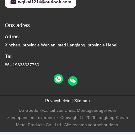
wqikai1214@outlook.com
Ons adres
Adres
Xinzhen, provincie Wen'an, stad Langfang, provincie Hebei
Tel.
86--19333637760
Privacybeleid
|
Sitemap
De Goede Kwaliteit van China Montagebeugel voor
zonnepanelen Leverancier. Copyright © -2026 Langfang Kairan
Metal Products Co., Ltd . Alle rechten voorbehoudena.