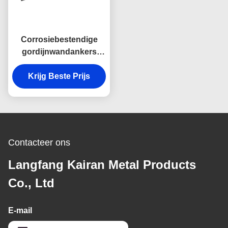
Corrosiebestendige
gordijnwandankers
Aluminium legering
Anker in gebouwen
Krijg Beste Prijs
Contacteer ons
Langfang Kairan Metal Products
Co., Ltd
E-mail