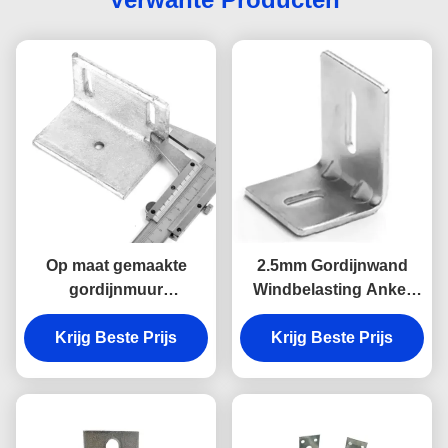
Op maat gemaakte
2.5mm Gordijnwand
gordijnmuur
Windbelasting Anker
windbelasting anker
Gordijnwand Anker
hoek code anker
Krijg Beste Prijs
Systeem Aanpasbaar
Krijg Beste Prijs
bouwmaterialen