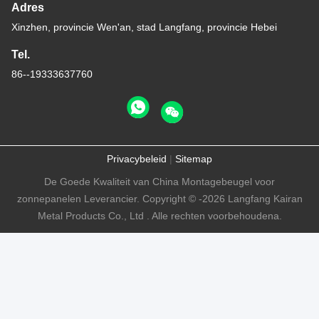
Adres
Xinzhen, provincie Wen'an, stad Langfang, provincie Hebei
Tel.
86--19333637760
Privacybeleid
|
Sitemap
De Goede Kwaliteit van China Montagebeugel voor
zonnepanelen Leverancier. Copyright © -2026 Langfang Kairan
Metal Products Co., Ltd . Alle rechten voorbehoudena.