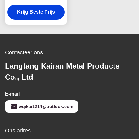
warm gedompeld
Krijg Beste Prijs
gegalvaniseerd
kabelbak
Contacteer ons
Langfang Kairan Metal Products
Co., Ltd
E-mail
wqikai1214@outlook.com
Ons adres