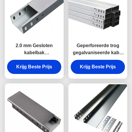
2.0 mm Gesloten
Geperforeerde trog
kabelbak
gegalvaniseerde kabel
gegalvaniseerd 50 mm
trunking elektrische
kabelbak 100 kg
Krijg Beste Prijs
bedrading 450 mm
Krijg Beste Prijs
belasting
kabelbak