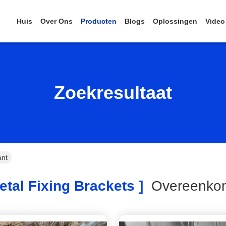
Huis
Over Ons
Producten
Blogs
Oplossingen
Video
Zoekresultaat
ant
tal Fixing Brackets ]
Overeenko