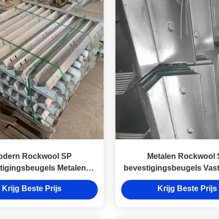
odern Rockwool SP
Metalen Rockwool
tigingsbeugels Metalen
bevestigingsbeugels Vas
stigingsbeugels voor
voor HVAC-kanaa
Krijg Beste Prijs
Krijg Beste Prijs
wandvloer