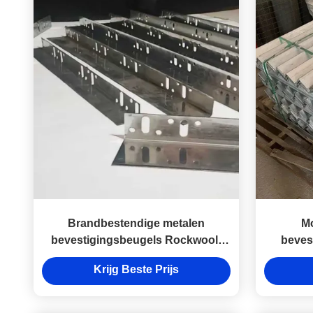
Brandbestendige metalen
M
bevestigingsbeugels Rockwool-
beves
beugels Anti-corrosief
beve
Krijg Beste Prijs