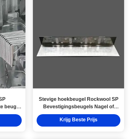
 SP
Stevige hoekbeugel Rockwool SP
te beugel
Bevestigingsbeugels Nagel of
l
schroef Installatie
Krijg Beste Prijs