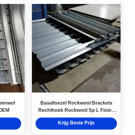
teenwol
Basaltvezel Rockwool Brackets
 OEM
Rechthoek Rockwool Sp L Fixing
Brackets
Krijg Beste Prijs