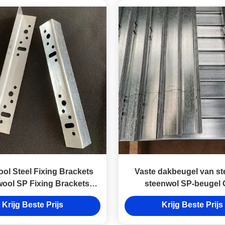
ol Steel Fixing Brackets
Vaste dakbeugel van s
ool SP Fixing Brackets
steenwol SP-beugel
Zilveren
Krijg Beste Prijs
Krijg Beste Prijs