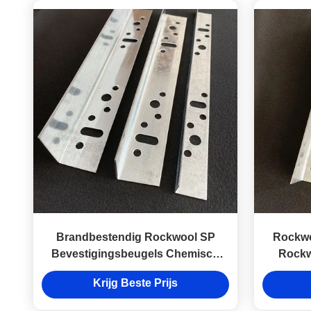
Brandbestendig Rockwool SP
Rockwo
Bevestigingsbeugels Chemisch
Rockw
bestand Aanpasbaar
Krijg Beste Prijs