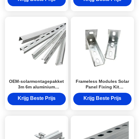
OEM-solarmontagepakket
Frameless Modules Solar
3m 6m aluminium
Panel Fixing Kit
zonnepaneel montage rails
Zonnepaneel montage
Bracket Al6005-T5
Krijg Beste Prijs
Krijg Beste Prijs