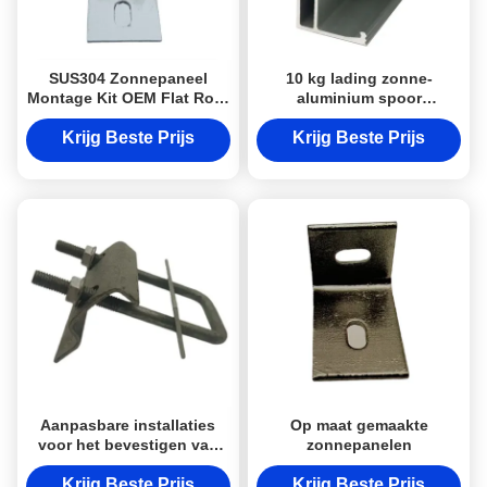
SUS304 Zonnepaneel
10 kg lading zonne-
Montage Kit OEM Flat Roof
aluminium spoor
Zonnepaneel Kit
fotovoltaïsche
zonnepaneel spoor kit
Krijg Beste Prijs
Krijg Beste Prijs
Aanpasbare installaties
Op maat gemaakte
voor het bevestigen van
zonnepanelen
zonnepanelen OEM PV-
beugelcomponenten
Krijg Beste Prijs
Krijg Beste Prijs