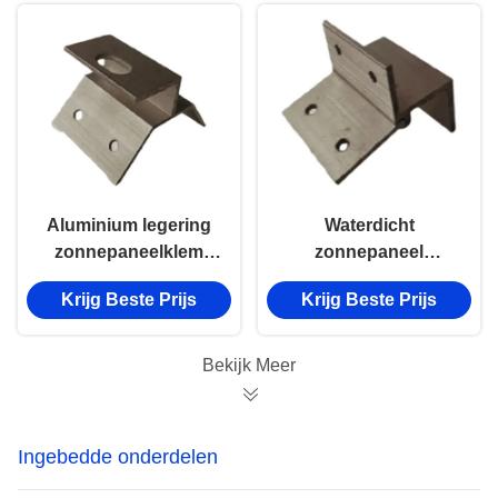
Aluminium legering
Waterdicht
zonnepaneelklem
zonnepaneel
60m/S Windbelasting
eindklemmen
Krijg Beste Prijs
Krijg Beste Prijs
Zonnepaneel
geanodiseerd
montage klemmen
zonnepaneel metalen
dakklemmen
Bekijk Meer
Ingebedde onderdelen