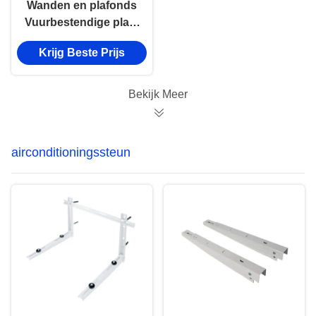
Wanden en plafonds
Vuurbestendige plaat
1000°C
Krijg Beste Prijs
Vuurbestendige plaat
Bekijk Meer
airconditioningssteun