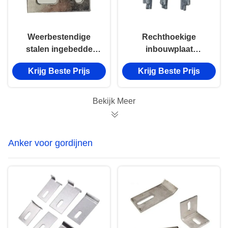
Weerbestendige
Rechthoekige
stalen ingebedde
inbouwplaat
plaat Aluminium
geanodiseerde
Krijg Beste Prijs
Krijg Beste Prijs
ingebedde
ingebedde stalen
onderdelen op maat
plaat Bevestiging en
aansluiting
Bekijk Meer
Anker voor gordijnen