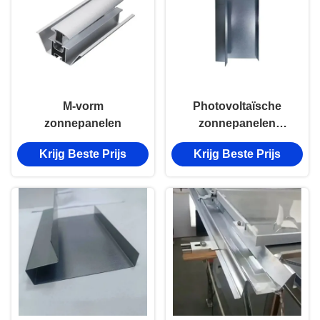
M-vorm
Photovoltaïsche
zonnepanelen
zonnepanelen
Strutkanaal Zilveren
Krijg Beste Prijs
Krijg Beste Prijs
zonnepaneel Montage
kanaal