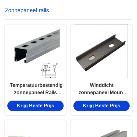
Zonnepaneel-rails
Temperatuurbestendig
Winddicht
zonnepaneel Rails
zonnepaneel Mount
Aluminium legering
Rails Customized
Krijg Beste Prijs
Krijg Beste Prijs
Zonne-Rail Kit
Zonnepaneel
Aluminium Rail