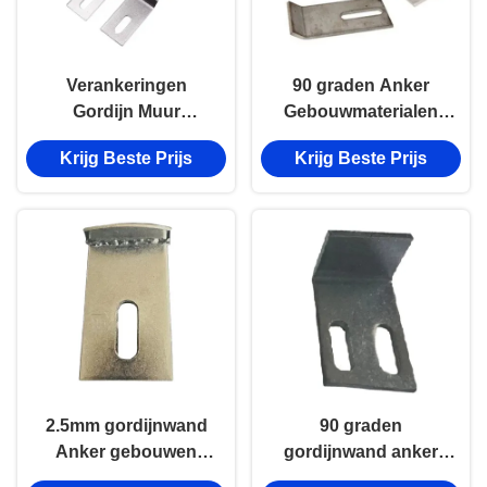
Verankeringen
90 graden Anker
Gordijn Muur
Gebouwmaterialen
Montage Bracket
Gordijnwand
Krijg Beste Prijs
Krijg Beste Prijs
Schroef Bevestiging
Hardware Poeder
Anker In Gebouw
bekleed
2.5mm gordijnwand
90 graden
Anker gebouwen
gordijnwand anker
Anker schuur tot
gordijnwand hoek