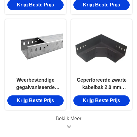
Krijg Beste Prijs
Krijg Beste Prijs
aluminium kabelbak
300 mm kabelbak
geperforeerde bak
Weerbestendige
Geperforeerde zwarte
gegalvaniseerde
kabelbak 2,0 mm
kabelbak 100 kg
stalen kabelbak voor
Krijg Beste Prijs
Krijg Beste Prijs
Belasting 100 mm
elektrische bedrading
kabelbak
Bekijk Meer