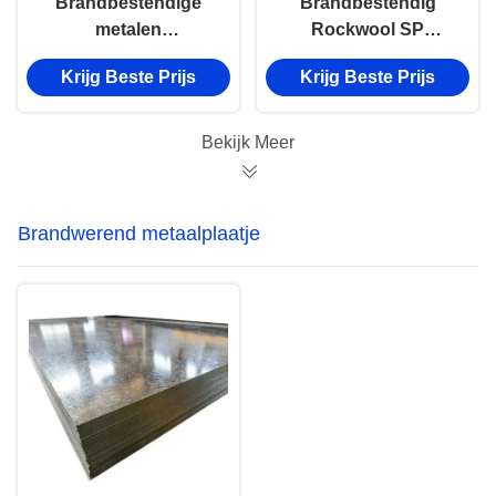
Brandbestendige
Brandbestendig
metalen
Rockwool SP
bevestigingsbeugels
Bevestigingsbeugels
Krijg Beste Prijs
Krijg Beste Prijs
Rockwool-beugels
Chemisch bestand
Anti-corrosief
Aanpasbaar
Bekijk Meer
Brandwerend metaalplaatje