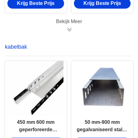
Krijg Beste Prijs
Krijg Beste Prijs
beton
code aanpasbaar
Bekijk Meer
kabelbak
450 mm 600 mm
50 mm-900 mm
geperforeerde
gegalvaniseerd stalen
kabelbak OEM
kabelbak Industriële