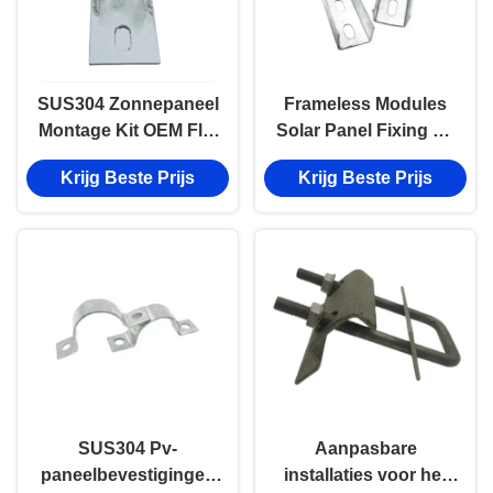
SUS304 Zonnepaneel
Frameless Modules
Montage Kit OEM Flat
Solar Panel Fixing Kit
Roof Zonnepaneel Kit
Zonnepaneel
Krijg Beste Prijs
Krijg Beste Prijs
montage Bracket
Al6005-T5
SUS304 Pv-
Aanpasbare
paneelbevestigingen
installaties voor het