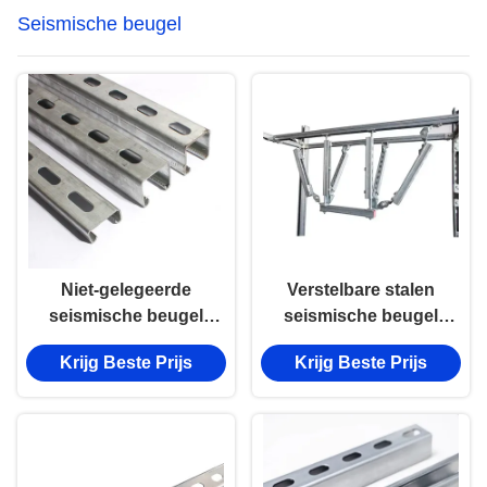
Seismische beugel
Niet-gelegeerde
Verstelbare stalen
seismische beugel
seismische beugel
met UL-
met hoge draagkracht
Krijg Beste Prijs
Krijg Beste Prijs
gecertificeerde en FM-
voor
goedgekeurde
aardbevingsbeveiliging
certificeringen voor
aardbevingsbeperking