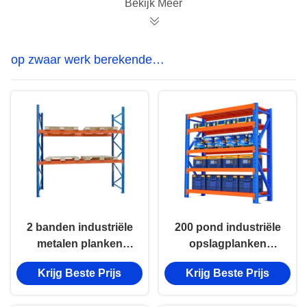
Bekijk Meer
op zwaar werk berekende
opslagplanken
2 banden industriële
200 pond industriële
metalen planken
opslagplanken
poederbedekte
Blauwe zware
Krijg Beste Prijs
Krijg Beste Prijs
opslagrekken
opslagplanken