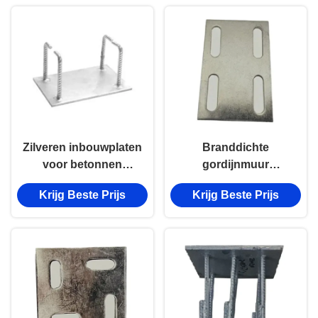
Zilveren inbouwplaten
Branddichte
voor betonnen
gordijnmuur
inbouwplaten voor
Betonplaat
Krijg Beste Prijs
Krijg Beste Prijs
zonne-installatie
rechthoekige
aluminiumlegering