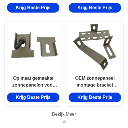
Zonnepaneelbevestigingen
bevestigen van
Krijg Beste Prijs
Krijg Beste Prijs
voor gegolfd dak
zonnepanelen OEM
PV-
beugelcomponenten
Op maat gemaakte
OEM zonnepaneel
zonnepanelen voor
montage bracket
daken Verstelbare
onderdelen roestvast
Krijg Beste Prijs
Krijg Beste Prijs
zonnepanelen voor
aluminium
daken
zonnepaneel frame
Bekijk Meer