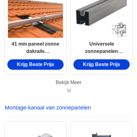
41 mm paneel zonne
Universele
dakrails
zonnepanelen
geanodiseerde
Montage Rails 3 meter
Krijg Beste Prijs
Krijg Beste Prijs
zonnepaneel
Zonne montage rails
bevestigingsrails
Bekijk Meer
Montage-kanaal van zonnepanelen