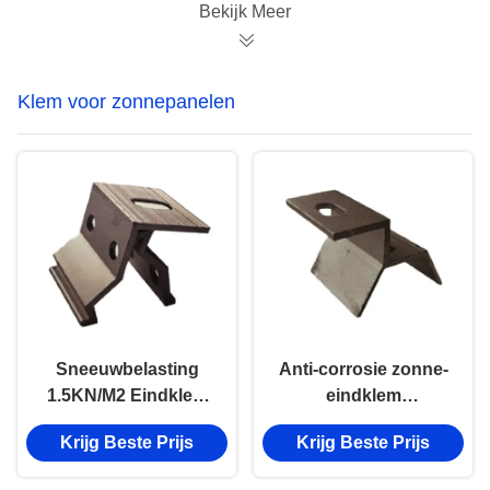
Bekijk Meer
Klem voor zonnepanelen
Sneeuwbelasting
Anti-corrosie zonne-
1.5KN/M2 Eindklem
eindklem
Zonnealuminiumlegering
geanodiseerde
Krijg Beste Prijs
Krijg Beste Prijs
Pv-module-klemmen
oppervlakte zonne-
rail montage klemmen