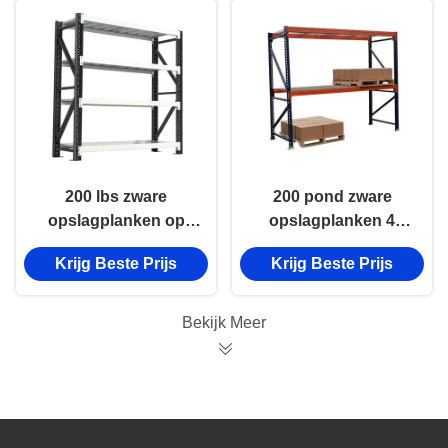
200 lbs zware
200 pond zware
opslagplanken op
opslagplanken 4
maat 4 planken
lagen industriële
Krijg Beste Prijs
Krijg Beste Prijs
industriële
opslagplanken
opslagplank
Bekijk Meer