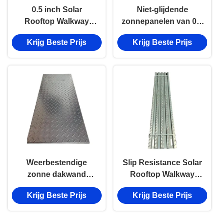
0.5 inch Solar
Niet-glijdende
Rooftop Walkway
zonnepanelen van 0,5
Glijweerstand en laag
inch dikte
Krijg Beste Prijs
Krijg Beste Prijs
onderhoud
Weerbestendige
Slip Resistance Solar
zonne dakwand
Rooftop Walkway
12x12in zonne
Interlocking Walkway
Krijg Beste Prijs
Krijg Beste Prijs
dakwand
Zonne dak