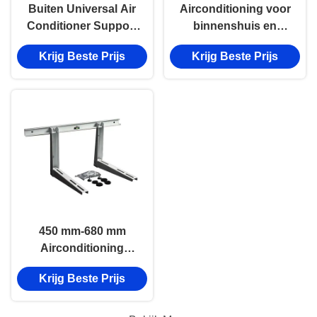
Buiten Universal Air
Airconditioning voor
Conditioner Support
binnenshuis en
Window Ac Unit
buiten
Krijg Beste Prijs
Krijg Beste Prijs
Support Bracket
(Uiterlijk universele
airconditioner
ondersteuningsraam)
450 mm-680 mm
Airconditioning
Bracket 200 lbs Load
Krijg Beste Prijs
Ac Support Bracket