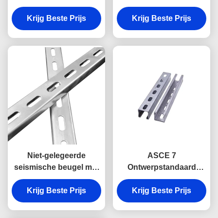
seismische beugel met
aanpassingsbereik en
Krijg Beste Prijs
3-6 inch
1000 lbs laadvermogen
Krijg Beste Prijs
aanpassingsbereik en
UL vermeld
tot 1000 lbs
laadcapaciteit
Niet-gelegeerde
ASCE 7
seismische beugel met
Ontwerpstandaard
een draagvermogen tot
Seismische Beugel met
1000 lbs en IBC-, ASCE
Krijg Beste Prijs
Krijg Beste Prijs
1000 Lbs
7-conformiteit
Draagvermogen en 3-6
Inch Verstelbereik