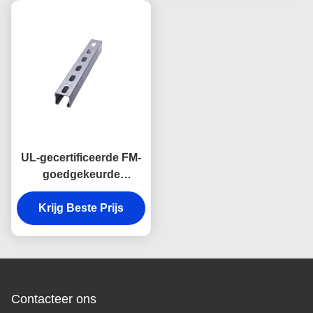
UL-gecertificeerde FM-
goedgekeurde
seismische beugel met
een draagvermogen tot
Krijg Beste Prijs
1000 lbs voor stalen
constructies
Contacteer ons